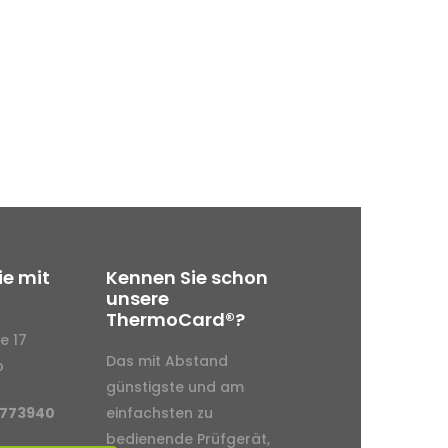
ie mit
Kennen Sie schon
unsere
ThermoCard®?
e 17
Das mit Abstand
p
günstigste und am
-773940
einfachsten zu
bedienende Prüfgerät,