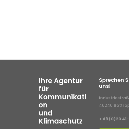
Ihre Agentur
Sprechen S
uns!
für
Kommunikati
Industriestraß
on
46240 Bottro
und
+ 49 (0)20 41
Klimaschutz