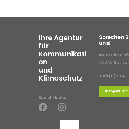
Ihre Agentur
Sprechen S
uns!
für
Kommunikati
Industriestraß
on
46240 Bottro
und
+ 49 (0)20 41
Klimaschutz
info@klima
Social Media: