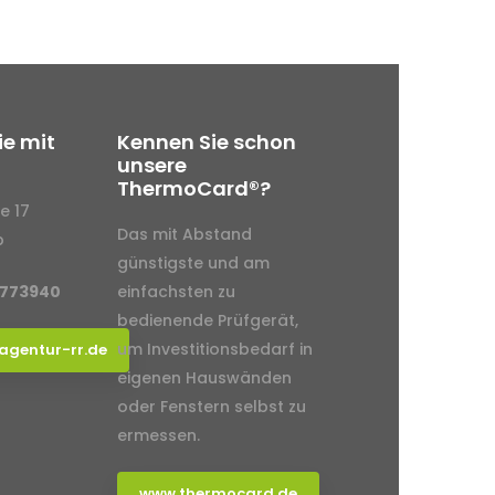
ie mit
Kennen Sie schon
unsere
ThermoCard®?
e 17
Das mit Abstand
p
günstigste und am
-773940
einfachsten zu
bedienende Prüfgerät,
um Investitionsbedarf in
agentur-rr.de
eigenen Hauswänden
oder Fenstern selbst zu
ermessen.
www.thermocard.de